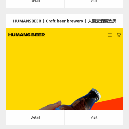
Detail
Visit
HUMANSBEER | Craft beer brewery | 人類麦酒醸造所
– HUMANS BEER
Update:
2024.07.30
Category:
その他の商品と飲料
Detail
Visit
Detail
Visit