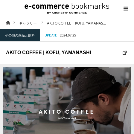
ホーム
ギャラリー
AKITO COFFEE | KOFU, YAMANAS…
TOP
その他の商品と飲料
UPDATE
2024.07.25
ABOUT
AKITO COFFEE | KOFU, YAMANASHI
CATEGORY
CONTACT