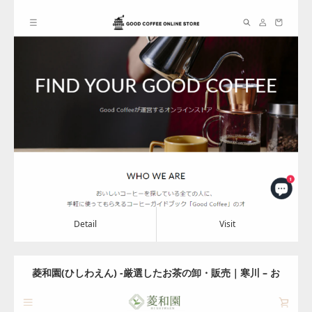
販
Update:
2024.07.26
Category:
その他の商品と飲料
Detail
Visit
Detail
Visit
菱和園(ひしわえん) -厳選したお茶の卸・販売｜寒川 – お
茶の菱和園