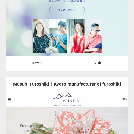
Category:
その他
Detail
Visit
Detail
Visit
Musubi Furoshiki | Kyoto manufacturer of furoshiki
since 1937
Update:
2022.09.16
Category:
その他