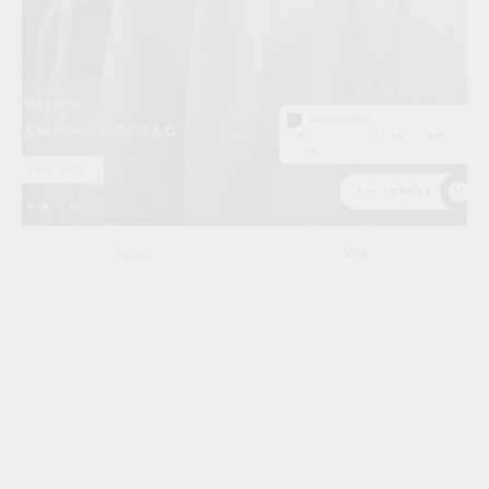
Category:
その他
Detail
Visit
Detail
Visit
zoi zoi
Update:
2021.07.02
Category:
その他