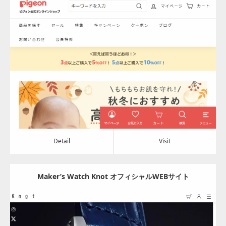
Update:
2024.03.28
Category:
その他
Detail
Visit
Detail
Visit
Maker’s Watch Knot オフィシャルWEBサイト