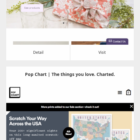
Detail
Visit
Detail
Visit
Pop Chart | The things you love. Charted.
Update:
2022.09.05
Category:
その他
Detail
Visit