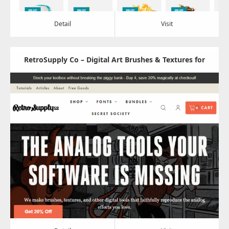
Detail
Visit
RetroSupply Co – Digital Art Brushes & Textures for
Illustrators
Update:
2024.05.16
Category:
その他
Detail
Visit