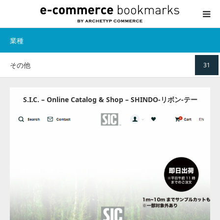
業種
TOP
その他
31
ABOUT
CATEGORY
S.I.C. – Online Catalog & Shop – SHINDO-リボン‐テー
プ – S.I.C. Online Catalog & Shop
CONTACT
Update:
2024.07.19
Category:
その他
Detail
Visit