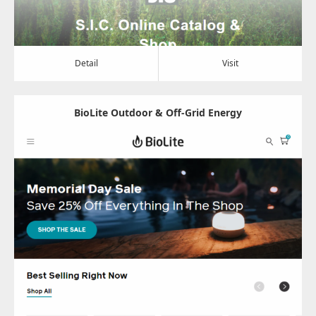
Detail
Visit
BioLite Outdoor & Off-Grid Energy
Update:
2024.07.10
Category:
その他
Detail
Visit