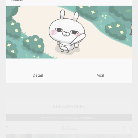
Update:
2022.01.26
Category:
その他
Detail
Visit
Detail
Visit
KIBACOWORKS
Update:
2021.09.09