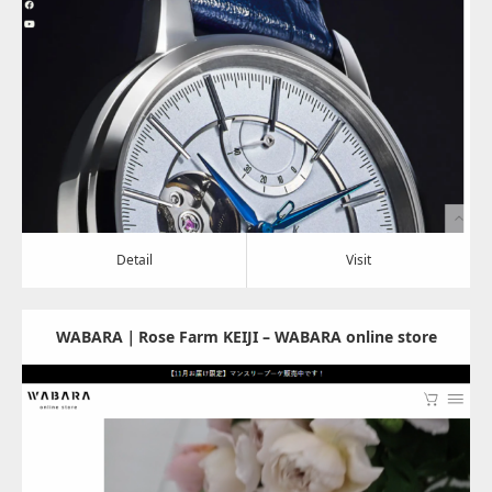
Update:
2024.02.27
Category:
その他
Detail
Visit
Detail
Visit
WABARA｜Rose Farm KEIJI – WABARA online store
Update:
2024.02.05