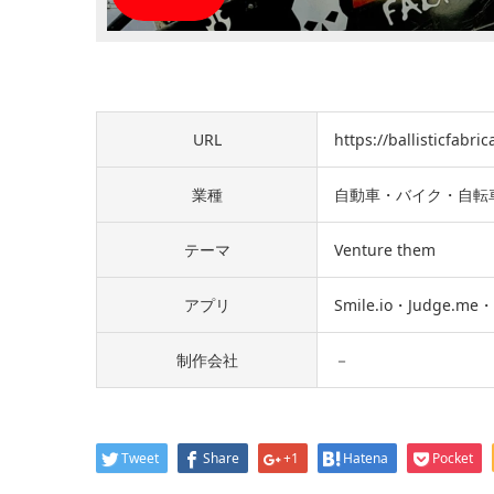
URL
https://ballisticfabri
業種
自動車・バイク・自転
テーマ
Venture them
アプリ
Smile.io・Judge.me・O
制作会社
－
Tweet
Share
+1
Hatena
Pocket