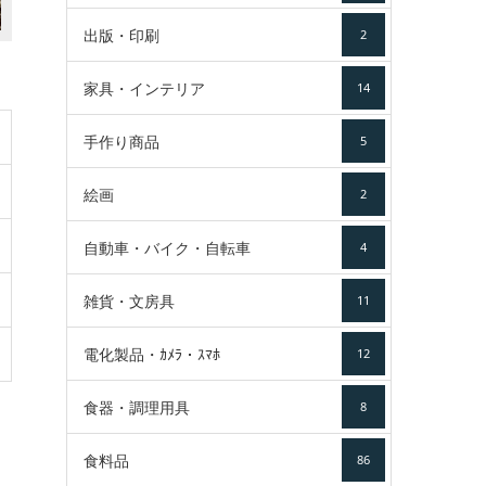
出版・印刷
2
家具・インテリア
14
手作り商品
5
絵画
2
自動車・バイク・自転車
4
雑貨・文房具
11
電化製品・ｶﾒﾗ・ｽﾏﾎ
12
食器・調理用具
8
食料品
86