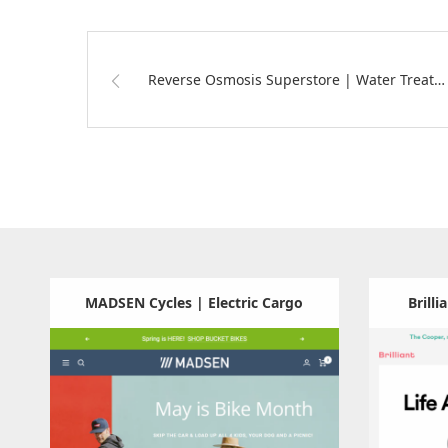
Reverse Osmosis Superstore | Water Treat…
MADSEN Cycles | Electric Cargo
Brilli
Bikes | Carries Up To 4 Kids and
Update:
2024.07.11
Cargo
Category:
自動車・バイク・自転車
Catego