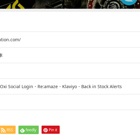
cation.com/
車
xi Social Login・Re:amaze・Klaviyo・Back in Stock Alerts
RSS
feedly
Pin it