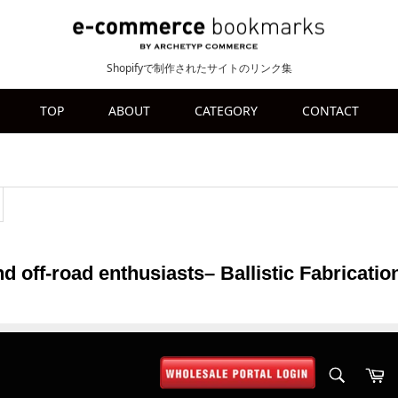
Shopifyで制作されたサイトのリンク集
TOP
ABOUT
CATEGORY
CONTACT
nd off-road enthusiasts– Ballistic Fabricatio