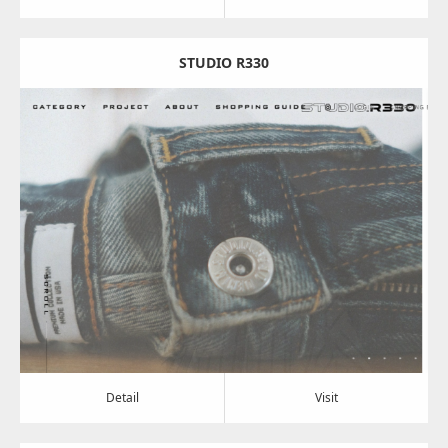
STUDIO R330
Update:
2024.08.07
Category:
アパレル・バッグ
Detail
Visit
Detail
Visit