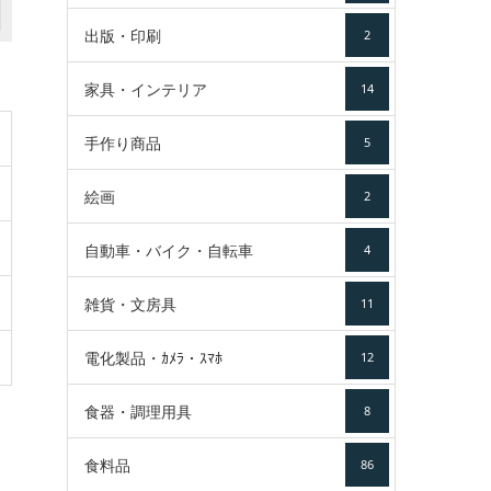
出版・印刷
2
家具・インテリア
14
手作り商品
5
絵画
2
自動車・バイク・自転車
4
雑貨・文房具
11
電化製品・ｶﾒﾗ・ｽﾏﾎ
12
食器・調理用具
8
食料品
86