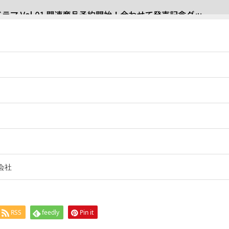
会社
RSS
feedly
Pin it