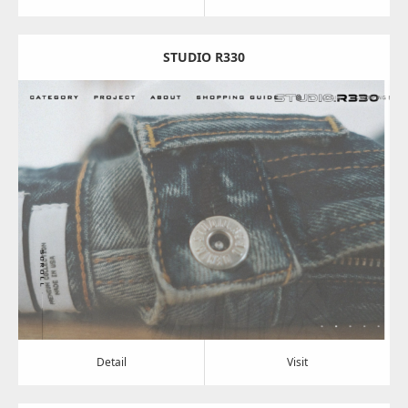
STUDIO R330
Update:
2024.08.07
Category:
アパレル・バッグ
Detail
Visit
Detail
Visit