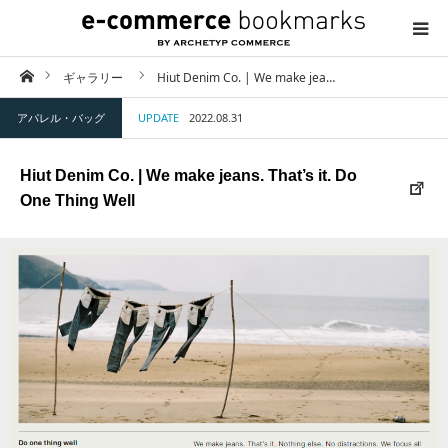
ホーム
ギャラリー
Hiut Denim Co. | We make jea…
TOP
アパレル・バッグ
UPDATE
2022.08.31
ABOUT
Hiut Denim Co. | We make jeans. That’s it. Do
CATEGORY
One Thing Well
CONTACT