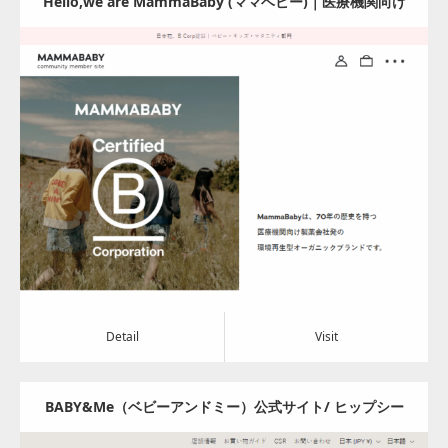
Hello,we are MammaBaby (ママベビー)｜医療機関向け
の製薬会社が展開するオーガニック＆Veganブランド
Update:
2024.08.05
Category:
アパレル・バッグ
Detail
Visit
Detail
Visit
BABY&Me（ベビーアンドミー）公式サイト/ ヒップシー