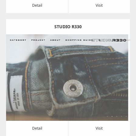
Detail
Visit
STUDIO R330
Update:
2024.08.07
Category:
アパレル・バッグ
Detail
Visit
Detail
Visit