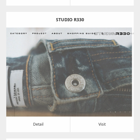
STUDIO R330
Update:
2024.08.07
Category:
アパレル・バッグ
Detail
Visit
Detail
Visit