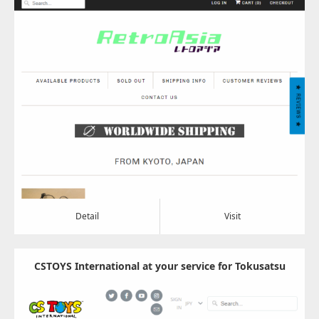
directly from Japan.
Update:
2022.07.08
Category:
おもちゃ
Detail
Visit
Detail
Visit
CSTOYS International at your service for Tokusatsu
needs