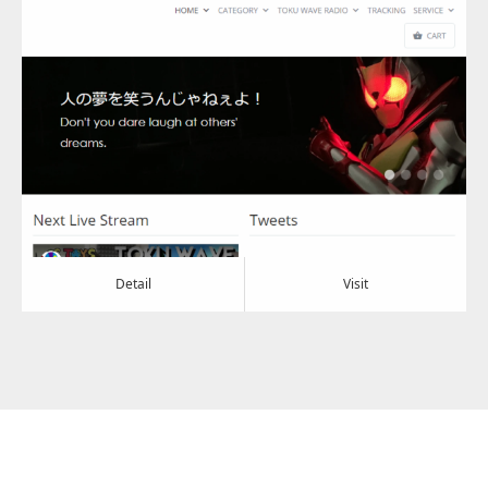
Update:
2022.03.03
Category:
おもちゃ
Detail
Visit
Detail
Visit