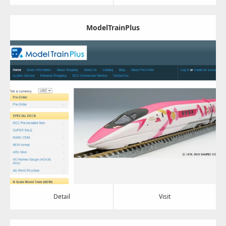
ModelTrainPlus
Update:
2022.09.15
Category:
おもちゃ
Detail
Visit
Detail
Visit