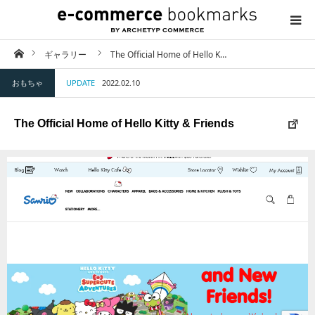
ホーム
ギャラリー
The Official Home of Hello K…
TOP
おもちゃ
UPDATE
2022.02.10
ABOUT
The Official Home of Hello Kitty & Friends
CATEGORY
CONTACT