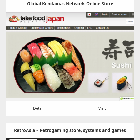
Global Kendamas Network Online Store
Update:
2022.09.14
Category:
おもちゃ
Detail
Visit
Detail
Visit
RetroAsia – Retrogaming store, systems and games