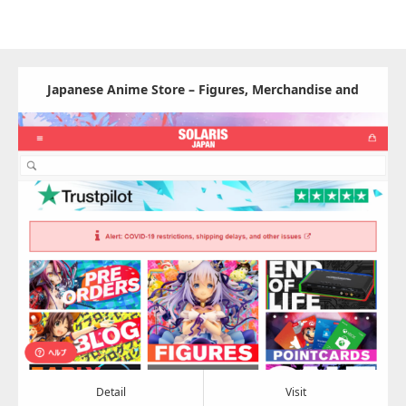
Japanese Anime Store – Figures, Merchandise and
More! – Solaris Japan
Update:
2022.09.22
Category:
おもちゃ
Detail
Visit
Detail
Visit