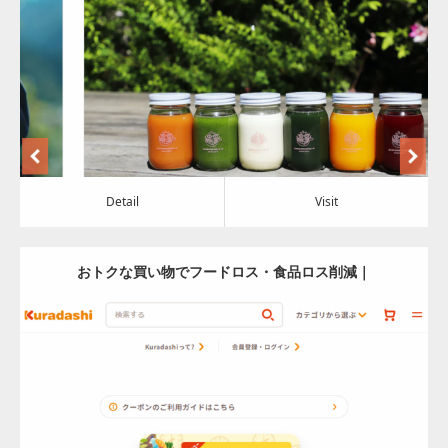
Category:
食料品
Detail
Visit
Detail
Visit
おトクな買い物でフードロス・食品ロス削減｜
Kuradashi（クラダシ）
Update:
2024.03.21
Category:
食料品