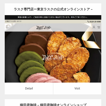
ラスク専門店ー東京ラスクの公式オンラインストア –
tokyorusk
Update:
2024.05.14
Category:
食料品
Detail
Visit
Detail
Visit
猿田彦珈琲 – 猿田彦珈琲オンラインショップ