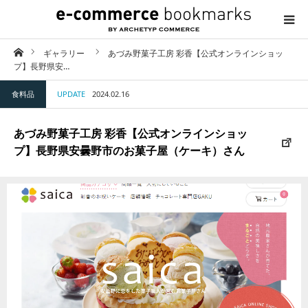
ホーム
ギャラリー
あづみ野菓子工房 彩香【公式オンラインショッ
TOP
プ】長野県安…
食料品
UPDATE
2024.02.16
ABOUT
あづみ野菓子工房 彩香【公式オンラインショッ
CATEGORY
プ】長野県安曇野市のお菓子屋（ケーキ）さん
CONTACT