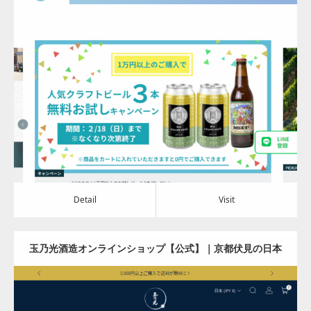
online
Update:
2024.04.11
Category:
食料品
Detail
Visit
Detail
Visit
玉乃光酒造オンラインショップ【公式】｜京都伏見の日本
酒