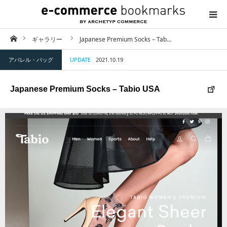
ホーム
ギャラリー
Japanese Premium Socks – Tab…
TOP
アパレル・バッグ
UPDATE
2021.10.19
ABOUT
Japanese Premium Socks – Tabio USA
CATEGORY
CONTACT