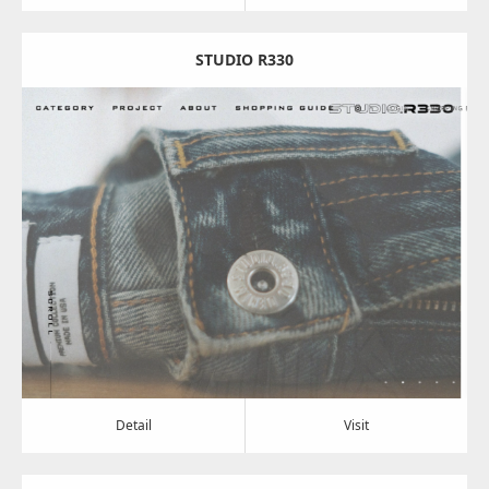
STUDIO R330
Update:
2024.08.07
Category:
アパレル・バッグ
Detail
Visit
Detail
Visit