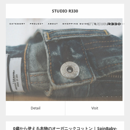
STUDIO R330
Update:
2024.08.07
Category:
アパレル・バッグ
Detail
Visit
Detail
Visit
0歳から使える本物のオーガニックコットン | SpinBaby-