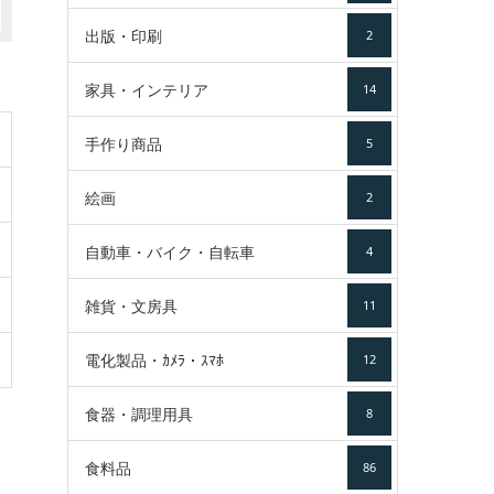
出版・印刷
2
家具・インテリア
14
手作り商品
5
絵画
2
自動車・バイク・自転車
4
雑貨・文房具
11
電化製品・ｶﾒﾗ・ｽﾏﾎ
12
食器・調理用具
8
食料品
86