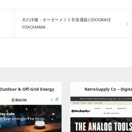
犬の洋服・オーダーメイド衣装通販のDOGBASE
YOKOHAMA
 Outdoor & Off-Grid Energy
RetroSupply Co – Digita
Brushes & Textures for Illu
Update:
2024.07.10
Update:
2024.05.16
Category:
その他
Category:
その他