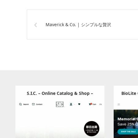
Maverick & Co. | シンプルな贅沢
S.I.C. – Online Catalog & Shop –
BioLite
SHINDO-リボン‐テープ – S.I.C. Online
Update:
2024.07.19
Catalog & Shop
Category:
その他