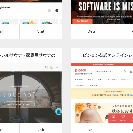
t
Detail
Visit
il
Visit
Detail
バレルサウナ・家庭用サウナの
ピジョン公式オンラインシ
売 丨 totonoü（ととのう）
Update:
2024.04.15
Update:
2024.03.28
Category:
その他
Category:
その他
t
Detail
Visit
il
Visit
Detail