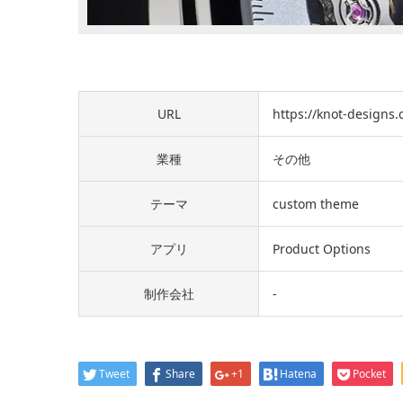
URL
https://knot-designs
業種
その他
テーマ
custom theme
アプリ
Product Options
制作会社
-
Tweet
Share
+1
Hatena
Pocket