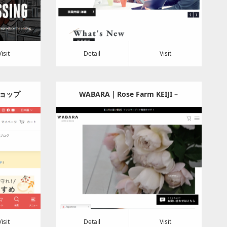
Detail
Visit
Visit
Detail
Visit
ョップ
WABARA｜Rose Farm KEIJI –
WABARA online store
Update:
2024.02.05
Category:
その他
Detail
Visit
Visit
Detail
Visit