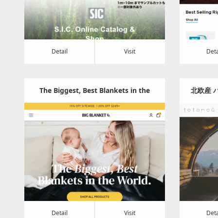
Detail
Visit
Detail
Visi
Detail
Visit
Deta
The Biggest, Best Blankets in the
北欧産 
World – Big Blanket Сo®
輸入・販
Update:
2024.04.23
Category:
その他
Detail
Visit
Detail
Visi
Detail
Visit
Deta