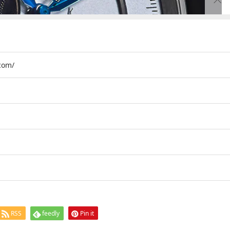
.com/
RSS
feedly
Pin it