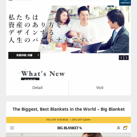
ナーズ
Update:
2024.05.08
Category:
その他
Detail
Visit
Detail
Visit
The Biggest, Best Blankets in the World – Big Blanket
Сo®