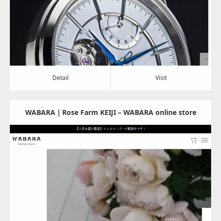
Detail
Visit
Detail
Visit
WABARA｜Rose Farm KEIJI – WABARA online store
Update:
2024.02.05
Category:
その他
Detail
Visit