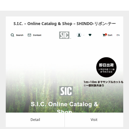
S.I.C. – Online Catalog & Shop – SHINDO-リボン‐テー
プ – S.I.C. Online Catalog & Shop
Update:
2024.07.19
Category:
その他
Detail
Visit
Detail
Visit