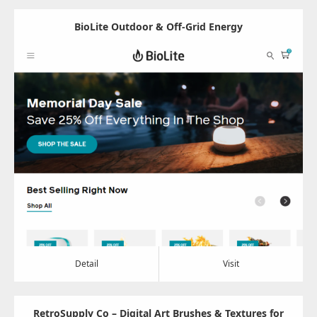
BioLite Outdoor & Off-Grid Energy
Update:
2024.07.10
Category:
その他
Detail
Visit
Detail
Visit
RetroSupply Co – Digital Art Brushes & Textures for