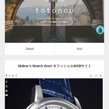
Category:
その他
Detail
Visit
Detail
Visit
Maker’s Watch Knot オフィシャルWEBサイト
Update:
2024.02.27
Category:
その他