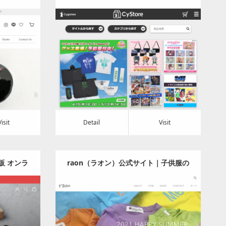
サマー
マス、シャドバの公式グッズ
ッグ
Category:
ゲーム
Detail
Visit
Visit
Detail
Visit
通販 オンラ
raon（ラオン）公式サイト｜子供服の
通販
Category:
アパレル・バッグ