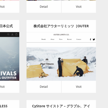
Visit
Detail
Visit
ソン日本公式
株式会社アウターリミッツ［OUTER
LIMITS］
ッグ
Category:
アパレル・バッグ
Detail
Visit
Visit
Detail
Visit
LESS
CyStore サイストア – グラブル、アイ