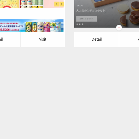
t
Detail
Visit
il
Visit
Detail