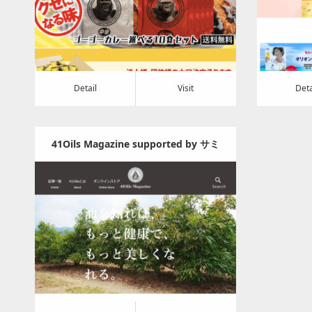
Detail
Visit
Detail
Visi
Detail
Visit
Deta
41Oils Magazine supported by サミ
ット製油
Category:
食料品
Detail
Visit