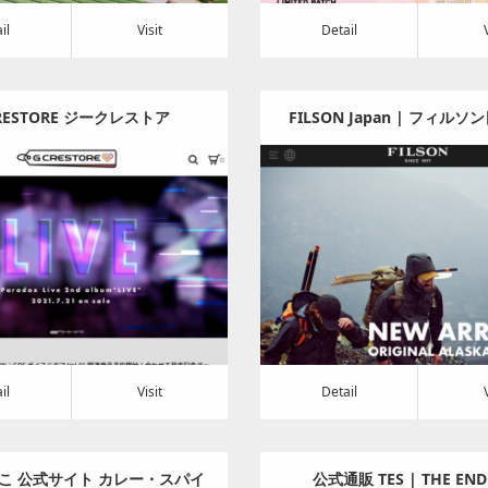
il
Visit
Detail
RESTORE ジークレストア
FILSON Japan | フィル
通販
Category:
ゲーム
Category:
アパレル・バ
t
Detail
Visit
il
Visit
Detail
こ 公式サイト カレー・スパイ
公式通販 TES | THE END