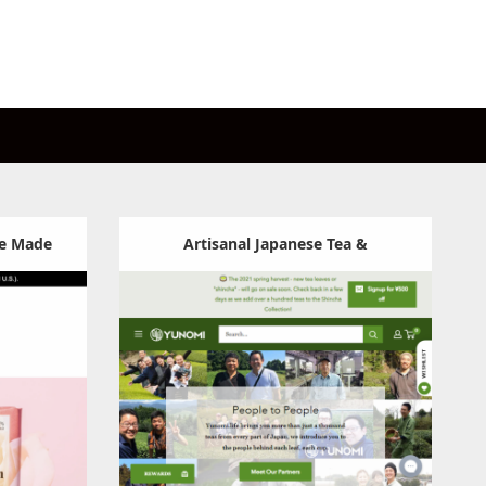
te Made
Artisanal Japanese Tea &
 Cacao –
Accessories for Your Life Steeped in
Category:
食料品
Tea – Yunomi.life
Detail
Visit