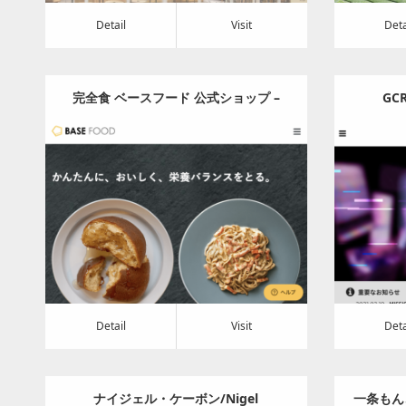
Detail
Visit
Deta
完全食 ベースフード 公式ショップ –
GC
BASE FOOD JP
Category:
食料品
Detail
Visit
Detail
Visi
Detail
Visit
Deta
ナイジェル・ケーボン/Nigel
一条もん