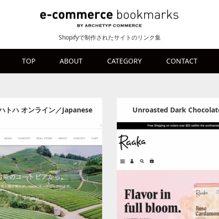
Shopifyで制作されたサイトのリンク集
TOP
ABOUT
CATEGORY
CONTACT
トハ オンライン／Japanese
Unroasted Dark Chocola
a Shop HATOHA Online
With Transparently Traded
Category:
食料品
Category:
食料品
Raaka Chocolate
t
Detail
Visit