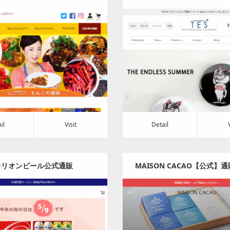
理研究家 | もんこの部屋
SUMMER エンドレス
Category:
食料品
Category:
アパレル・バ
t
Detail
Visit
il
Visit
Detail
オリオンビール公式通販
MAISON CACAO【公式】
インショップ
Category:
食料品
Category:
食料品