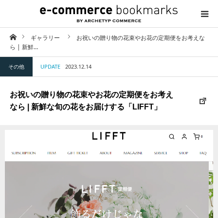
ホーム
ギャラリー
お祝いの贈り物の花束やお花の定期便をお考えな
TOP
ら | 新鮮…
その他
UPDATE
2023.12.14
ABOUT
お祝いの贈り物の花束やお花の定期便をお考え
CATEGORY
なら | 新鮮な旬の花をお届けする「LIFFT」
CONTACT