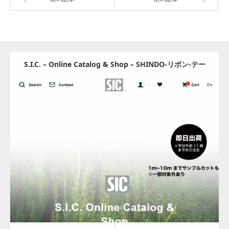
S.I.C. – Online Catalog & Shop – SHINDO-リボン‐テー
プ – S.I.C. Online Catalog & Shop
Update:
2024.07.19
Category:
その他
Detail
Visit