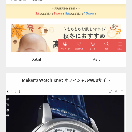
Category:
その他
Detail
Visit
Detail
Visit
Maker’s Watch Knot オフィシャルWEBサイト
Update:
2024.02.27
Category:
その他