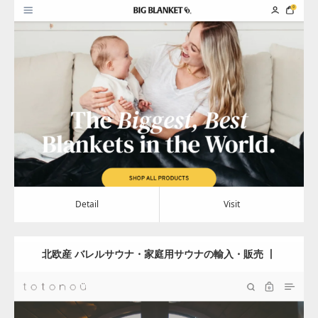
Сo®
Update:
2024.04.23
Category:
その他
Detail
Visit
Detail
Visit
北欧産 バレルサウナ・家庭用サウナの輸入・販売 丨
totonoü（ととのう）