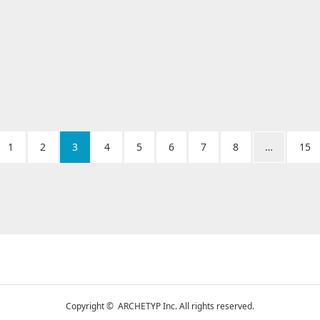
egory:
アパレル・バッグ
t
il
Visit
1
2
3
4
5
6
7
8
…
15
Copyright © ARCHETYP Inc. All rights reserved.