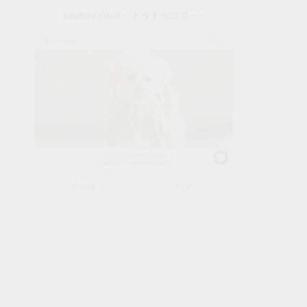
toutoucoco
Category:
ペット
Detail
Visit
Detail
Visi
Detail
Visit
Deta
Maker’s Watch Knot オフィシャル
Mave
WEBサイト
Category:
その他