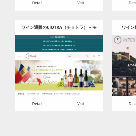
Detail
Visit
Deta
ワイン通販のCiOTRA（チョトラ） – モ
ワイン
ルドバワインの店CiOTRA（チョト
ン。 ノ
Category:
食料品
ラ）| モルドバ共和国のワイン専門店
の女性
Detail
Visit
Detail
Visi
Detail
Visit
Deta
toutou coco – トゥトゥココ – –
一合瓶