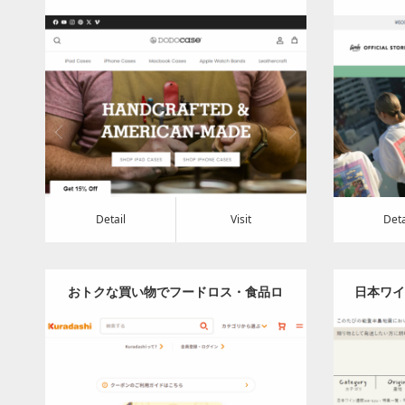
Models – DODOcase, Inc.
ストア）
Category:
電化製品・ｶﾒﾗ・ｽﾏﾎ
Cat
Detail
Visit
Detail
Visi
Detail
Visit
Deta
おトクな買い物でフードロス・食品ロ
日本ワイ
ス削減｜Kuradashi（クラダシ）
Category:
食料品