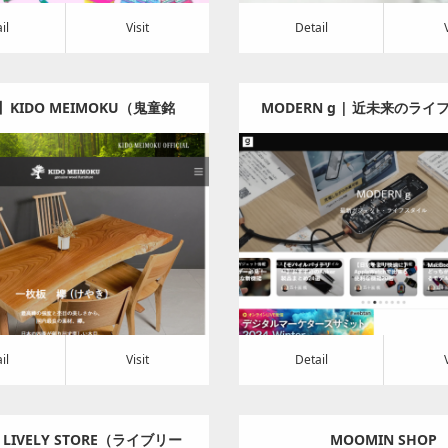
il
Visit
Detail
KIDO MEIMOKU（鬼童銘
MODERN g | 近未来のラ
枚板テーブル専門店 – KIDO
| 最新ガジェット・ライフ
egory:
家具・インテリア
Category:
電化製品・ｶﾒﾗ・
OKU公式サイト｜一枚板テーブ
話題の新商品
t
Detail
Visit
ル専門店 鬼童銘木
il
Visit
Detail
LIVELY STORE（ライブリー
MOOMIN SHOP