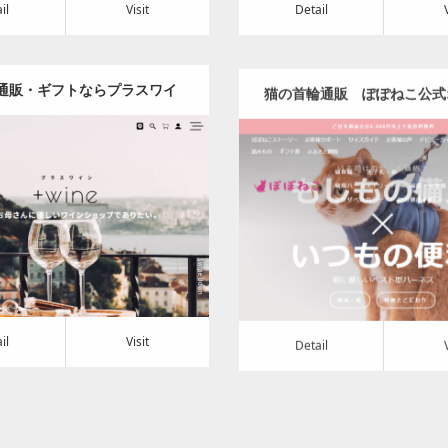
il
Visit
Detail
通販・ギフトならプラスワイ
猫の首輪通販 ぽぽねこ公式
ンアルの取り扱いも豊富で全て
ンショップ
Category:
食料品
Category:
ペット
に向けたワインショップ。 –
t
Detail
Visit
+wine
il
Visit
Detail
の日本酒専門店 きょうの日本
中央区観光協会【公式】オン