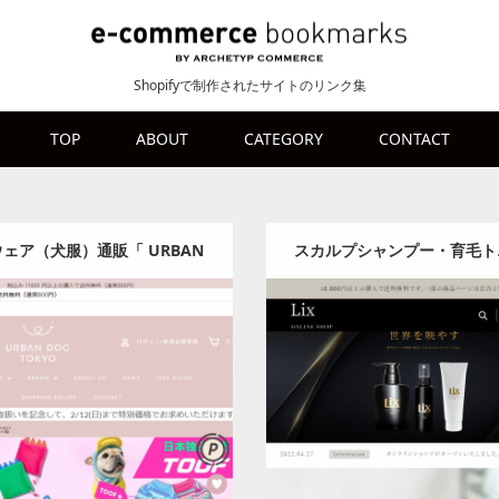
Shopifyで制作されたサイトのリンク集
TOP
ABOUT
CATEGORY
CONTACT
ェア（犬服）通販「 URBAN
スカルプシャンプー・育毛ト
OG TOKYO」公式ストア
どのヘアケア専門通販サイト– L
Category:
ペット
Category:
ビューティー・
オンラインショップ
t
Detail
Visit