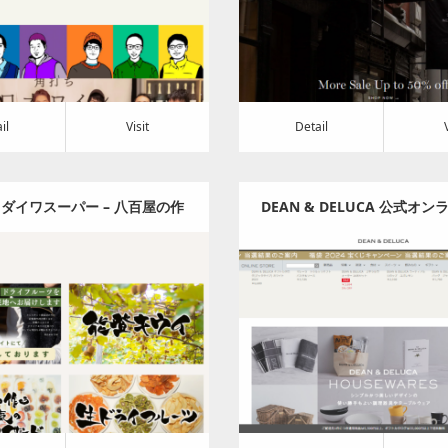
t
Detail
Visit
il
Visit
Detail
ダイワスーパー – 八百屋の作
DEAN & DELUCA 公式オ
フルーツサンド– ダイワスー
ア
Category:
食料品
Category:
食料品
パー オンラインストア
t
Detail
Visit