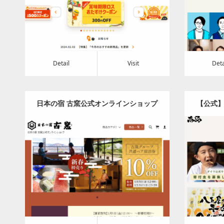
Detail
Visit
Detail
Visi
Detail
Visit
Deta
日本の宿 古窯公式オンラインショップ
【公式】
｜こだわりの逸品を通販でご紹介
る本気の
Category:
食料品
Detail
Visit
Detail
Visi