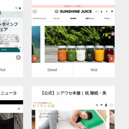
店 │ SUNSHINE JUICE
具
Category:
食料品
Detail
Visit
Visit
Detail
Visit
ズ ニューヨ
【公式】シアワセ本舗 | 枕 睡眠・美
ンラインス
容・健康グッズの通販サイト
ッグ
Category:
ビューティー・ヘルス
apan