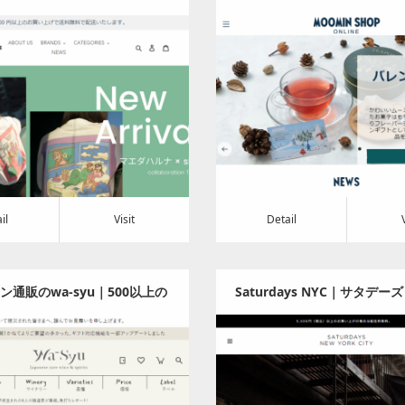
| ライフスタイルホテルコレ
egory:
アパレル・バッグ
Category:
雑貨・文房
クション
t
Detail
Visit
il
Visit
Detail
ン通販のwa-syu｜500以上の
Saturdays NYC｜サタデー
銘柄
ークシティ オフィシャルオ
Category:
食料品
Category:
アパレル・バ
トア | Saturdays NYC J